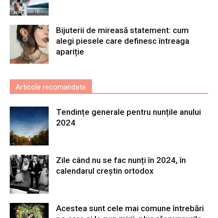
Bijuterii de mireasă statement: cum
alegi piesele care definesc întreaga
apariție
Articole recomandate
Tendințe generale pentru nunțile anului
2024
Zile când nu se fac nunți în 2024, în
calendarul creștin ortodox
Acestea sunt cele mai comune întrebări