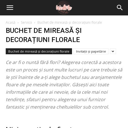
Acasă
Servicii
Buchet de mireasă și decorațiuni florale
BUCHET DE MIREASĂ ȘI
DECORAȚIUNI FLORALE
Buchet de mireasă și decorațiuni florale
Invitații și papetărie
Ce ar fi o nuntă fără flori? Alegerea corectă a acestora
este un proces și sunt multe lucruri pe care trebuie să
le știi înainte de a-ți alege buchetul sau aranjamentele
floare de pe mesele invitaților. Găsești aici toate
informațiile de care ai nevoie, de la cele mai noi
tendințe, sfaturi pentru alegerea unui furnizor
fantastic și menținerea cheltuielilor sub control.